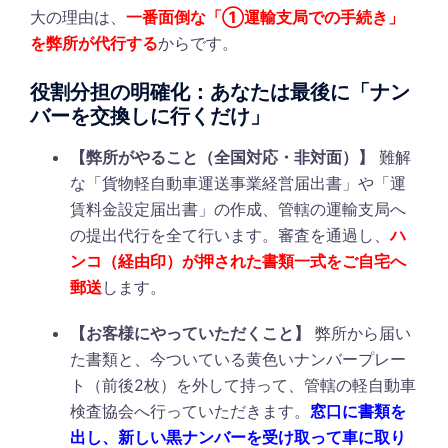
大の理由は、
一番面倒な「①運輸支局での手続き」
を弊所が代行する
からです。
役割分担の明確化：あなたは最後に「ナン
バーを交換しに行くだけ」
【弊所がやること（全国対応・非対面）】
難解
な「貨物軽自動車運送事業経営届出書」や「運
賃料金設定届出書」の作成、管轄の運輸支局へ
の提出代行を全て行います。審査を通過し、
ハ
ンコ（経由印）が押された書類一式をご自宅へ
郵送
します。
【お客様にやっていただくこと】
弊所から届い
た書類と、今ついている黄色いナンバープレー
ト（前後2枚）を外して持って、管轄の軽自動車
検査協会へ行っていただきます。
窓口に書類を
出し、新しい黒ナンバーを受け取って車に取り