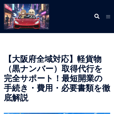
コ
ン
検
テ
ト
索
ン
グ
ツ
ル
へ
メ
ス
ニ
キ
ュ
ッ
ー
【大阪府全域対応】軽貨物
プ
（黒ナンバー）取得代行を
完全サポート！最短開業の
手続き・費用・必要書類を徹
底解説