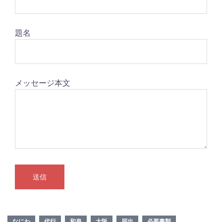
題名
メッセージ本文
なにわ
代行
和泉
大阪
届出
必要書類