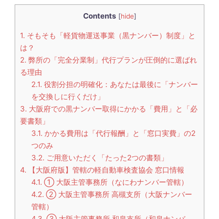
Contents
[
hide
]
1.
そもそも「軽貨物運送事業（黒ナンバー）制度」と
は？
2.
弊所の「完全分業制」代行プランが圧倒的に選ばれ
る理由
2.1.
役割分担の明確化：あなたは最後に「ナンバー
を交換しに行くだけ」
3.
大阪府での黒ナンバー取得にかかる「費用」と「必
要書類」
3.1.
かかる費用は「代行報酬」と「窓口実費」の2
つのみ
3.2.
ご用意いただく「たった2つの書類」
4.
【大阪府版】管轄の軽自動車検査協会 窓口情報
4.1.
① 大阪主管事務所（なにわナンバー管轄）
4.2.
② 大阪主管事務所 高槻支所（大阪ナンバー
管轄）
4.3.
③ 大阪主管事務所 和泉支所（和泉ナンバ