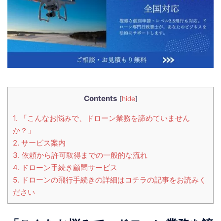
Contents
[
hide
]
1.
「こんなお悩みで、ドローン業務を諦めていません
か？」
2.
サービス案内
3.
依頼から許可取得までの一般的な流れ
4.
ドローン手続き顧問サービス
5.
ドローンの飛行手続きの詳細はコチラの記事をお読みく
ださい