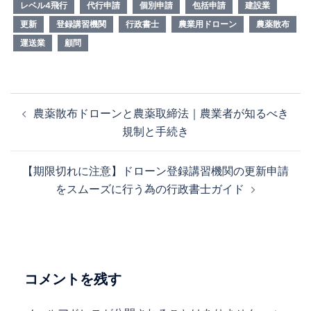
レベル4飛行
代行申請
個別申請
包括申請
建設業
更新
登録講習機関
行政書士
農業用ドローン
農薬散布
運送業
顧問
投
農薬散布ドローンと農薬取締法｜農業者が知るべき
稿
規制と手続き
ナ
ビ
【期限切れに注意】ドローン登録講習機関の更新申請
ゲ
をスムーズに行う為の行政書士ガイド
ー
シ
ョ
ン
コメントを残す