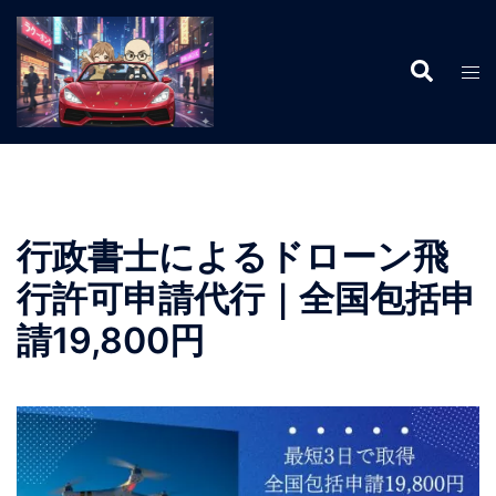
コ
ン
検
テ
ト
索
ン
グ
ツ
ル
へ
メ
ス
ニ
キ
ュ
ッ
ー
行政書士によるドローン飛
プ
行許可申請代行｜全国包括申
請19,800円