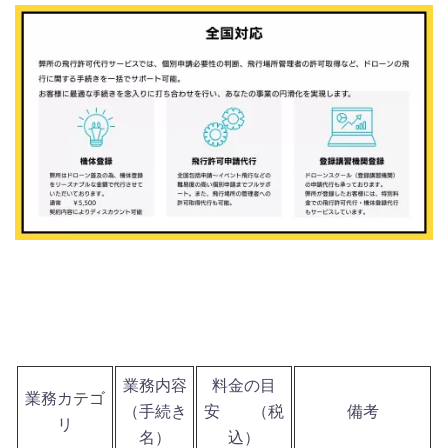
業務内容
料金の目
業務カテゴ
（手続き
安 （税
備考
リ
名）
込）