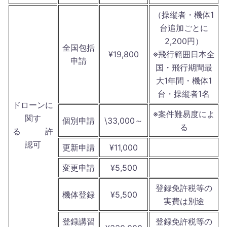
（操縦者・機体1
台追加ごとに
2,200円）
全国包括
¥19,800
※飛行範囲日本全
申請
国・飛行期間最
大1年間・機体1
台・操縦者1名
ドローンに
※案件難易度によ
関す
個別申請
\33,000～
る
る 許
認可
更新申請
¥11,000
変更申請
¥5,500
登録免許税等の
機体登録
¥5,500
実費は別途
登録講習
登録免許税等の