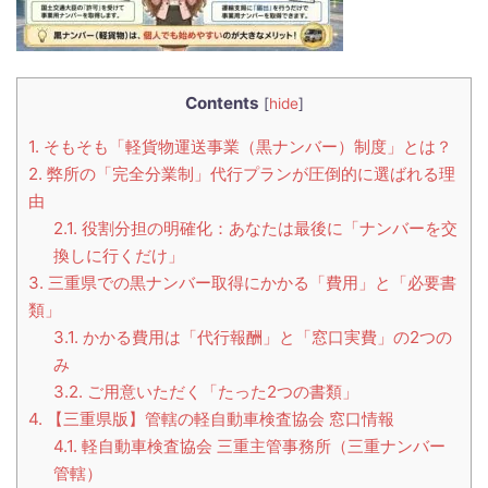
Contents
[
hide
]
1.
そもそも「軽貨物運送事業（黒ナンバー）制度」とは？
2.
弊所の「完全分業制」代行プランが圧倒的に選ばれる理
由
2.1.
役割分担の明確化：あなたは最後に「ナンバーを交
換しに行くだけ」
3.
三重県での黒ナンバー取得にかかる「費用」と「必要書
類」
3.1.
かかる費用は「代行報酬」と「窓口実費」の2つの
み
3.2.
ご用意いただく「たった2つの書類」
4.
【三重県版】管轄の軽自動車検査協会 窓口情報
4.1.
軽自動車検査協会 三重主管事務所（三重ナンバー
管轄）