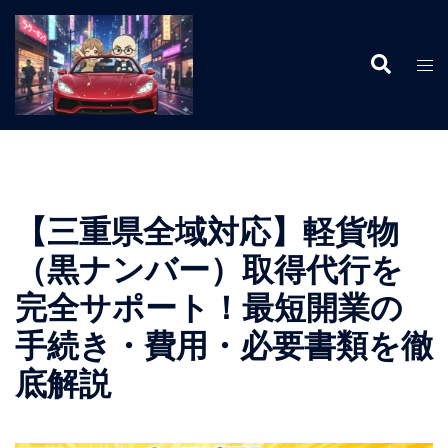
コ
ン
検
テ
ト
索
ン
グ
ツ
ル
へ
メ
ス
ニ
キ
ュ
ッ
ー
【三重県全域対応】軽貨物
プ
（黒ナンバー）取得代行を
完全サポート！最短開業の
手続き・費用・必要書類を徹
底解説