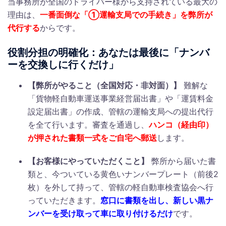
当事務所が全国のドライバー様から支持されている最大の
理由は、
一番面倒な「①運輸支局での手続き」を弊所が
代行する
からです。
役割分担の明確化：あなたは最後に「ナンバ
ーを交換しに行くだけ」
【弊所がやること（全国対応・非対面）】
難解な
「貨物軽自動車運送事業経営届出書」や「運賃料金
設定届出書」の作成、管轄の運輸支局への提出代行
を全て行います。審査を通過し、
ハンコ（経由印）
が押された書類一式をご自宅へ郵送
します。
【お客様にやっていただくこと】
弊所から届いた書
類と、今ついている黄色いナンバープレート（前後2
枚）を外して持って、管轄の軽自動車検査協会へ行
っていただきます。
窓口に書類を出し、新しい黒ナ
ンバーを受け取って車に取り付けるだけ
です。