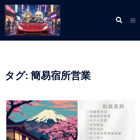
コ
ン
検
テ
ト
索
ン
グ
ツ
ル
へ
メ
ス
ニ
キ
ュ
ッ
ー
タグ:
簡易宿所営業
プ