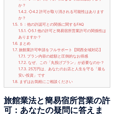
か？
1.4.2.
◇4.2 許可が取り消される可能性はあります
か？
1.5.
５：他の許認可との関係に関するFAQ
1.5.1.
◇5.1 他の許可と簡易宿所営業許可の関係性は
ありますか？
1.6.
まとめ
1.7.
旅館業許可申請をフルサポート【関西全域対応】
1.7.1.
プラン内容の総額と圧倒的なお得感
1.7.2.
なぜ、この「丸投げプラン」が必要なのか？
1.7.3.
25万円は、あなたのお店と人生を守る「最も
安い投資」です
1.8.
まずはお気軽にご相談ください
旅館業法と簡易宿所営業の許
可：あなたの疑問に答えま