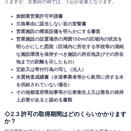
りますが、京都府の例では、下記が必要となります。
旅館業営業許可申請書
欠格事由に該当しない旨の宣誓書
営業施設の構造設備を明らかにする書面
営業施設の設置場所の周囲150mの区域内の状況を
明らかにした図面（区域内に所在する学校等の清純
な施設環境を保持すべき施設の所在地及びその所在
地までの距離を示したもの）
定款又は寄付行為の写し（法人）
水質検査成績書（水道事業者等から飲用に供する水
を供給されていない場合）
その他都道府県知事等が公衆衛生上又は善良の保持
上必要があると認める書類
◇2.3 許可の取得期間はどのくらいかかります
か？