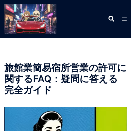
コ
ン
検
テ
ト
索
ン
グ
ツ
ル
へ
メ
ス
ニ
キ
ュ
ッ
ー
旅館業簡易宿所営業の許可に
プ
関するFAQ：疑問に答える
完全ガイド