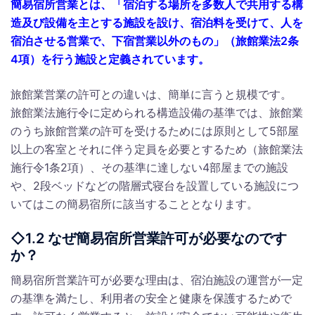
簡易宿所営業とは、「宿泊する場所を多数人で共用する構
造及び設備を主とする施設を設け、宿泊料を受けて、人を
宿泊させる営業で、下宿営業以外のもの」（旅館業法2条
4項）を行う施設と定義されています。
旅館業営業の許可との違いは、簡単に言うと規模です。
旅館業法施行令に定められる構造設備の基準では、旅館業
のうち旅館営業の許可を受けるためには原則として5部屋
以上の客室とそれに伴う定員を必要とするため（旅館業法
施行令1条2項）、その基準に達しない4部屋までの施設
や、2段ベッドなどの階層式寝台を設置している施設につ
いてはこの簡易宿所に該当することとなります。
◇1.2 なぜ簡易宿所営業許可が必要なのです
か？
簡易宿所営業許可が必要な理由は、宿泊施設の運営が一定
の基準を満たし、利用者の安全と健康を保護するためで