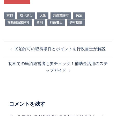
京都
取り消し
大阪
旅館業許可
民泊
簡易宿泊業許可
罰則
行政書士
許可期限
投
民泊許可の取得条件とポイントを行政書士が解説
稿
ナ
初めての民泊経営者も要チェック！補助金活用のステ
ビ
ップガイド
ゲ
ー
シ
ョ
ン
コメントを残す