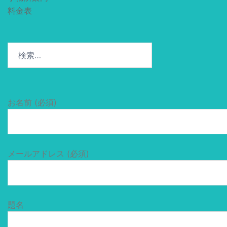
料金表
検
索:
お名前 (必須)
メールアドレス (必須)
題名