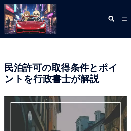
コ
ン
検
テ
ト
索
ン
グ
ツ
ル
へ
メ
ス
ニ
キ
ュ
ッ
ー
民泊許可の取得条件とポイ
プ
ントを行政書士が解説