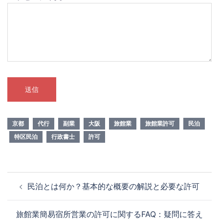
京都
代行
副業
大阪
旅館業
旅館業許可
民泊
特区民泊
行政書士
許可
投
民泊とは何か？基本的な概要の解説と必要な許可
稿
ナ
旅館業簡易宿所営業の許可に関するFAQ：疑問に答え