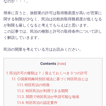
なのか・・・。
簡単に言うと、旅館業の許可は取得難易度が高いが営業に
関する制限が少なく、民泊は比較的取得難易度が低くなる
が制限も厳しくなると考えてもらえばと思います。
この記事では、民泊の種類と許可の取得条件について詳し
く解説していきます。
民泊の開業を考えている方はお読みください。
Contents
[
hide
]
1.
民泊許可の種類は？｜覚えておくべき３つの許可
1.1.
◇国家戦略特別区域法に基づく特区民泊とは
1.1.1.
特区民泊の特徴
1.1.2.
特区民泊が利用できる期間
1.1.3.
関西で特区民泊が申請可能な地域
1.1.4.
特区民泊の認定要件