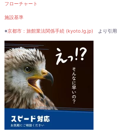
フローチャート
施設基準
※
京都市：旅館業法関係手続 (kyoto.lg.jp)
より引用