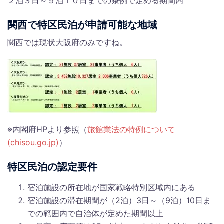
２泊３日～９泊１０日までの条例で定める期間内
関西で特区民泊が申請可能な地域
関西では現状大阪府のみですね。
※内閣府HPより参照（
旅館業法の特例について
(chisou.go.jp)
）
特区民泊の認定要件
宿泊施設の所在地が国家戦略特別区域内にある
宿泊施設の滞在期間が（2泊）3日～（9泊）10日ま
での範囲内で自治体が定めた期間以上