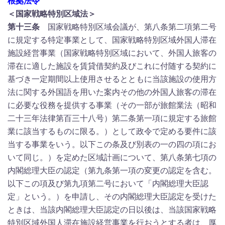
根拠法令
＜国家戦略特別区域法＞
第十三条
国家戦略特別区域会議が、第八条第二項第二号
に規定する特定事業として、国家戦略特別区域外国人滞在
施設経営事業（国家戦略特別区域において、外国人旅客の
滞在に適した施設を賃貸借契約及びこれに付随する契約に
基づき一定期間以上使用させるとともに当該施設の使用方
法に関する外国語を用いた案内その他の外国人旅客の滞在
に必要な役務を提供する事業（その一部が旅館業法（昭和
二十三年法律第百三十八号）第二条第一項に規定する旅館
業に該当するものに限る。）として政令で定める要件に該
当する事業をいう。以下この条及び別表の一の四の項にお
いて同じ。）を定めた区域計画について、第八条第七項の
内閣総理大臣の認定（第九条第一項の変更の認定を含む。
以下この項及び第九項第二号において「内閣総理大臣認
定」という。）を申請し、その内閣総理大臣認定を受けた
ときは、当該内閣総理大臣認定の日以後は、当該国家戦略
特別区域外国人滞在施設経営事業を行おうとする者は、厚