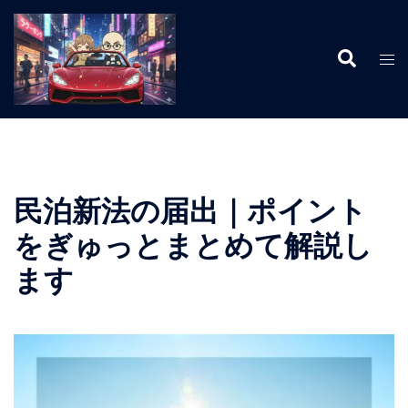
コ
ン
検
テ
ト
索
ン
グ
ツ
ル
へ
メ
ス
ニ
キ
ュ
ッ
ー
民泊新法の届出｜ポイント
プ
をぎゅっとまとめて解説し
ます