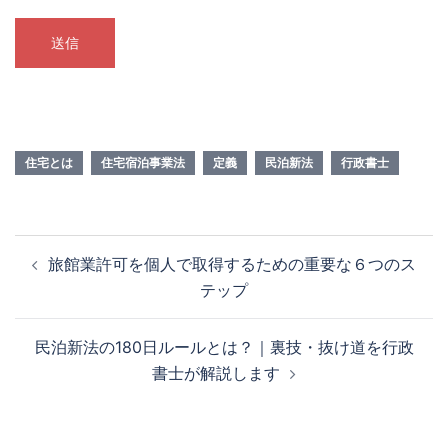
住宅とは
住宅宿泊事業法
定義
民泊新法
行政書士
投
旅館業許可を個人で取得するための重要な６つのス
稿
テップ
ナ
ビ
民泊新法の180日ルールとは？｜裏技・抜け道を行政
ゲ
書士が解説します
ー
シ
ョ