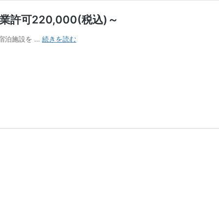
可220,000(税込)～
行
宿泊施設を …
続きを読む
政
書
士
に
よ
る
旅
館
業
許
可
申
請
代
行
｜
旅