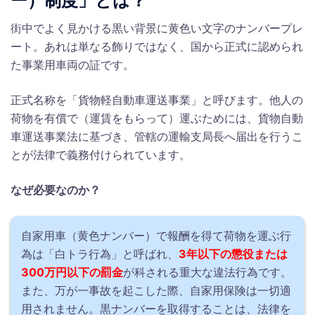
ー）制度」とは？
街中でよく見かける黒い背景に黄色い文字のナンバープレ
ート。あれは単なる飾りではなく、国から正式に認められ
た事業用車両の証です。
正式名称を「貨物軽自動車運送事業」と呼びます。他人の
荷物を有償で（運賃をもらって）運ぶためには、貨物自動
車運送事業法に基づき、管轄の運輸支局長へ届出を行うこ
とが法律で義務付けられています。
なぜ必要なのか？
自家用車（黄色ナンバー）で報酬を得て荷物を運ぶ行
為は「白トラ行為」と呼ばれ、
3年以下の懲役または
300万円以下の罰金
が科される重大な違法行為です。
また、万が一事故を起こした際、自家用保険は一切適
用されません。黒ナンバーを取得することは、法律を