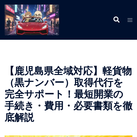
コ
ン
検
テ
ト
索
ン
グ
ツ
ル
へ
メ
ス
ニ
キ
ュ
ッ
ー
【鹿児島県全域対応】軽貨物
プ
（黒ナンバー）取得代行を
完全サポート！最短開業の
手続き・費用・必要書類を徹
底解説