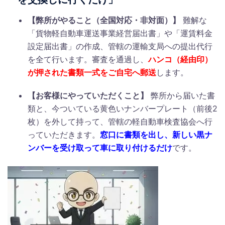
【弊所がやること（全国対応・非対面）】
難解な
「貨物軽自動車運送事業経営届出書」や「運賃料金
設定届出書」の作成、管轄の運輸支局への提出代行
を全て行います。審査を通過し、
ハンコ（経由印）
が押された書類一式をご自宅へ郵送
します。
【お客様にやっていただくこと】
弊所から届いた書
類と、今ついている黄色いナンバープレート（前後2
枚）を外して持って、管轄の軽自動車検査協会へ行
っていただきます。
窓口に書類を出し、新しい黒ナ
ンバーを受け取って車に取り付けるだけ
です。