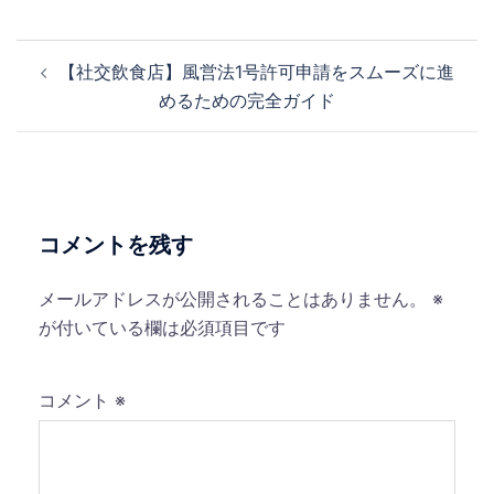
投
【社交飲食店】風営法1号許可申請をスムーズに進
稿
めるための完全ガイド
ナ
ビ
ゲ
ー
シ
コメントを残す
ョ
ン
メールアドレスが公開されることはありません。
※
が付いている欄は必須項目です
コメント
※