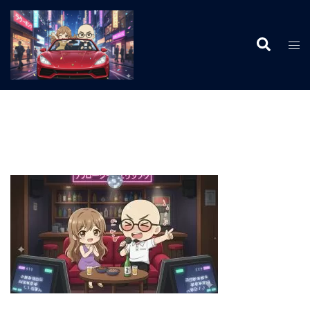
コ
ン
検
テ
ト
索
ン
グ
ツ
ル
へ
メ
ス
ニ
キ
ュ
ッ
ー
プ