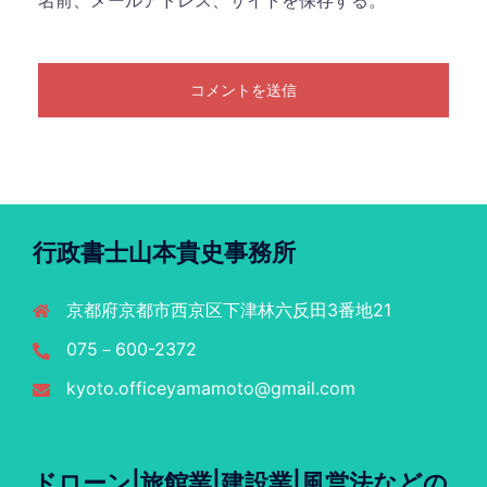
名前、メールアドレス、サイトを保存する。
行政書士山本貴史事務所
京都府京都市西京区下津林六反田3番地21
075－600-2372
kyoto.officeyamamoto@gmail.com
ドローン|旅館業|建設業|風営法などの