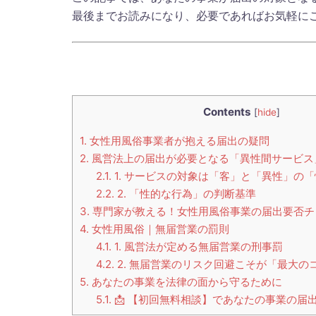
最後までお読みになり、必要であればお気軽に
Contents
[
hide
]
1.
女性用風俗事業者が抱える届出の疑問
2.
風営法上の届出が必要となる「異性間サービス
2.1.
1. サービスの対象は「客」と「異性」の
2.2.
2. 「性的な行為」の判断基準
3.
専門家が教える！女性用風俗事業の届出要否チ
4.
女性用風俗｜無届営業の罰則
4.1.
1. 風営法が定める無届営業の刑事罰
4.2.
2. 無届営業のリスク回避こそが「最大の
5.
あなたの事業を法律の面から守るために
5.1.
📩 【初回無料相談】であなたの事業の届