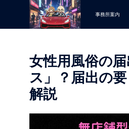
コ
ン
事務所案内
テ
ン
ツ
へ
ス
女性用風俗の届
キ
ッ
プ
ス」？届出の要
解説