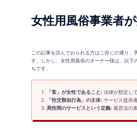
女性用風俗事業者が
この記事を読んでおられる方はご存じの通り、
す。しかし、女性用風俗のオーナー様は、以下
ちです。
「客」が女性であること:
法律が想定して
「性交類似行為」の主体:
サービス提供者
異性間のサービスという定義:
風営法の条