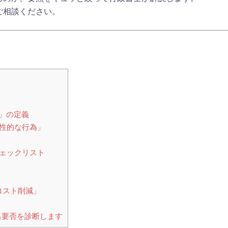
ご相談ください。
」の定義
「性的な行為」
ェックリスト
コスト削減」
出要否を診断します