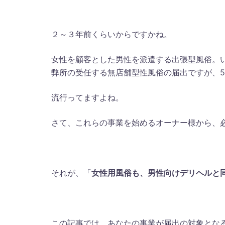
２～３年前くらいからですかね。
女性を顧客とした男性を派遣する出張型風俗。
弊所の受任する無店舗型性風俗の届出ですが、5
流行ってますよね。
さて、これらの事業を始めるオーナー様から、
それが、「
女性用風俗も、男性向けデリヘルと
この記事では、あなたの事業が届出の対象とな