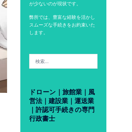
が少ないのが現状です。
弊所では、豊富な経験を活かし
スムーズな手続きをお約束いた
します。
検
索:
ドローン｜旅館業｜風
営法｜建設業｜運送業
｜許認可手続きの専門
行政書士