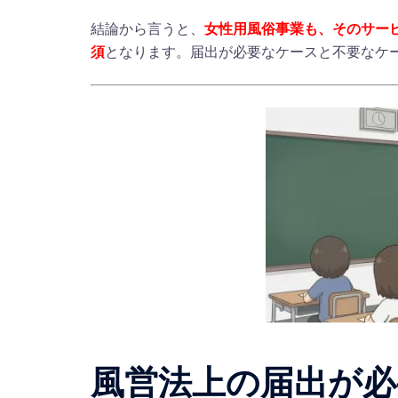
結論から言うと、
女性用風俗事業も、そのサー
須
となります。届出が必要なケースと不要なケ
風営法上の届出が必