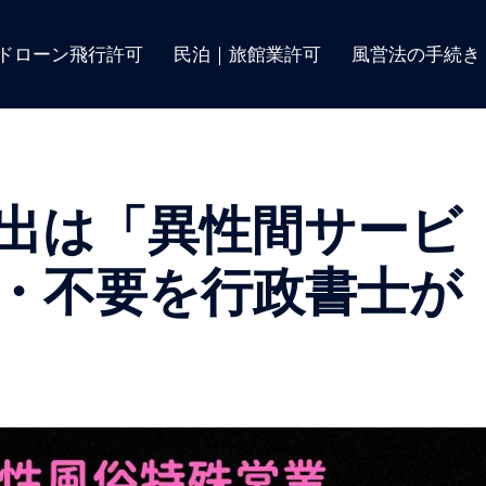
ドローン飛行許可
民泊｜旅館業許可
風営法の手続き
出は「異性間サービ
・不要を行政書士が