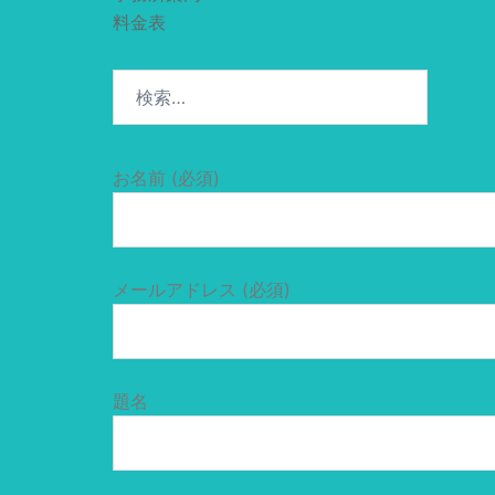
料金表
検
索:
お名前 (必須)
メールアドレス (必須)
題名