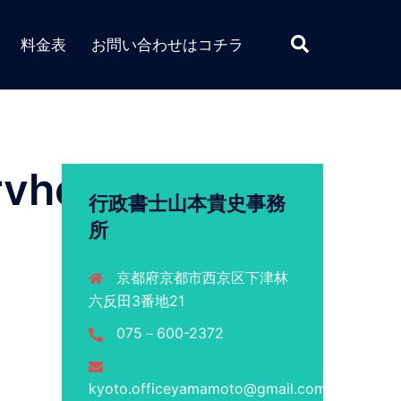
検
料金表
お問い合わせはコチラ
索
rvhcrvhcrv
行政書士山本貴史事務
所
京都府京都市西京区下津林
六反田3番地21
075－600-2372
kyoto.officeyamamoto@gmail.com