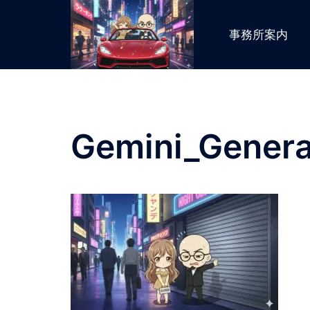
コ
ン
事務所案内
テ
ン
ツ
へ
ス
Gemini_Genera
キ
ッ
プ