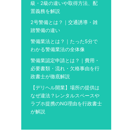
級・2級の違いや取得方法、配
置義務を解説
2号警備とは？｜交通誘導・雑
踏警備の違い
警備業法とは？｜たった5分で
わかる警備業法の全体像
警備業認定申請とは？｜費用・
必要書類・流れ・欠格事由を行
政書士が徹底解説
【デリヘル開業】場所の提供は
なぜ違法？レンタルスペースや
ラブホ提携のNG理由を行政書士
が解説