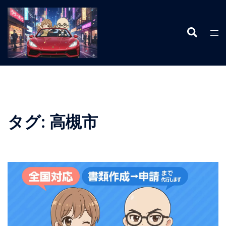
コ
ン
検
テ
ト
索
ン
グ
ツ
ル
へ
メ
ス
ニ
キ
ュ
ッ
ー
タグ:
高槻市
プ