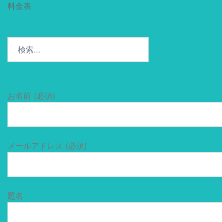
料金表
検
索:
お名前 (必須)
メールアドレス (必須)
題名