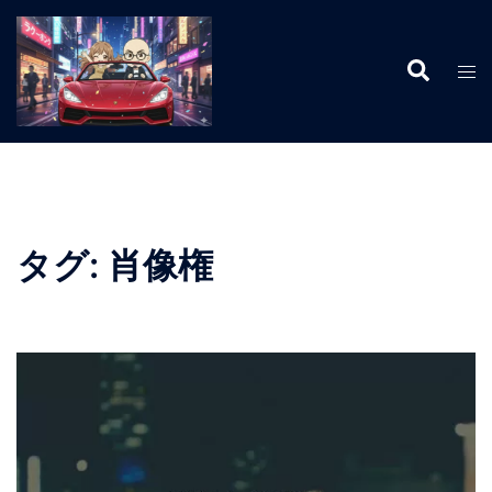
コ
ン
検
テ
ト
索
ン
グ
ツ
ル
へ
メ
ス
ニ
キ
ュ
ッ
ー
タグ:
肖像権
プ