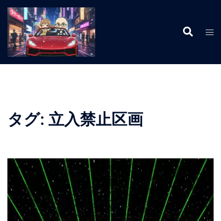
コ
ン
検
テ
ト
索
ン
グ
ツ
ル
へ
メ
ス
ニ
キ
ュ
ッ
ー
タグ:
立入禁止区画
プ