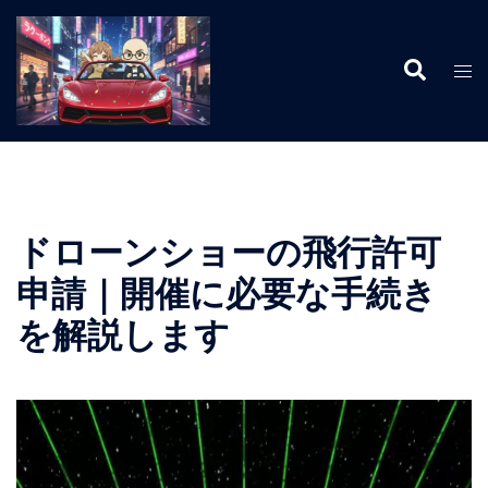
コ
ン
検
テ
ト
索
ン
グ
ツ
ル
へ
メ
ス
ニ
キ
ュ
ッ
ー
ドローンショーの飛行許可
プ
申請｜開催に必要な手続き
を解説します