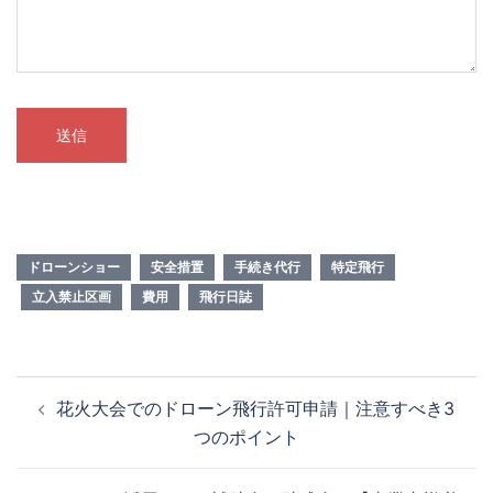
ドローンショー
安全措置
手続き代行
特定飛行
立入禁止区画
費用
飛行日誌
投
花火大会でのドローン飛行許可申請｜注意すべき3
稿
つのポイント
ナ
ビ