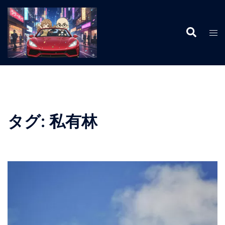
コ
ン
検
テ
ト
索
ン
グ
ツ
ル
へ
メ
ス
ニ
キ
ュ
ッ
ー
タグ:
私有林
プ