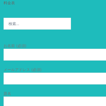
料金表
検
索:
お名前 (必須)
メールアドレス (必須)
題名