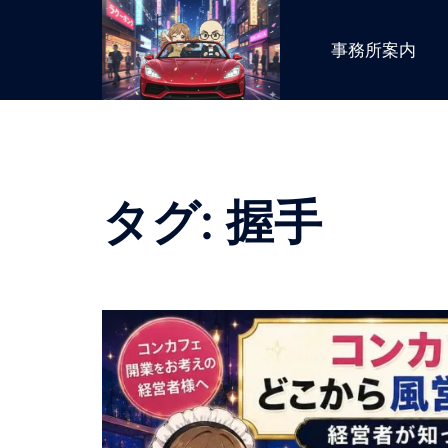
コ
ン
事務所案内
テ
ン
ツ
へ
ス
キ
タグ:
握手
ッ
プ