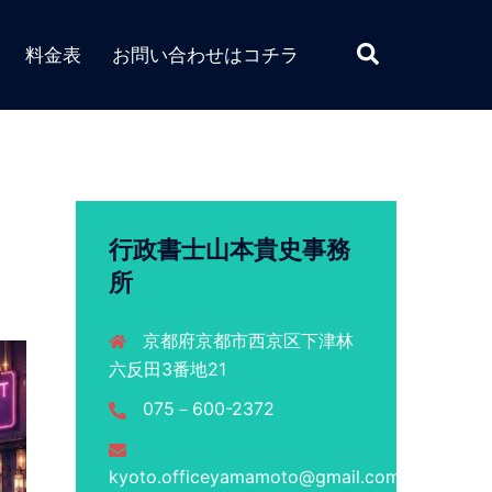
検
料金表
お問い合わせはコチラ
索
行政書士山本貴史事務
所
京都府京都市西京区下津林
六反田3番地21
075－600-2372
kyoto.officeyamamoto@gmail.com