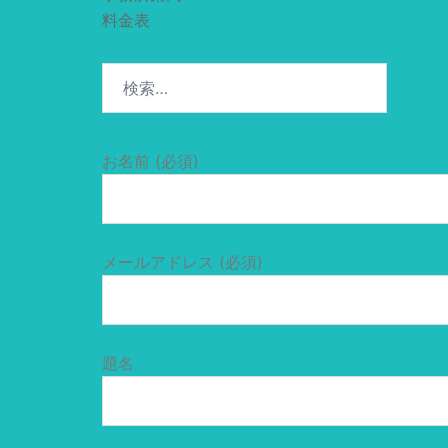
料金表
検
索:
お名前 (必須)
メールアドレス (必須)
題名