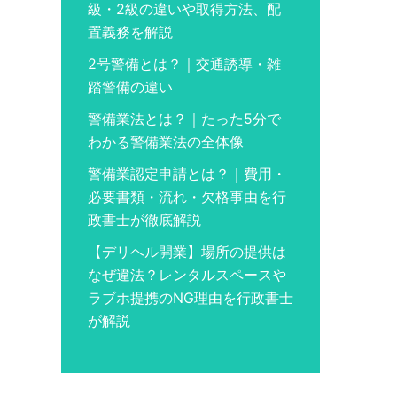
級・2級の違いや取得方法、配
置義務を解説
2号警備とは？｜交通誘導・雑
踏警備の違い
警備業法とは？｜たった5分で
わかる警備業法の全体像
警備業認定申請とは？｜費用・
必要書類・流れ・欠格事由を行
政書士が徹底解説
【デリヘル開業】場所の提供は
なぜ違法？レンタルスペースや
ラブホ提携のNG理由を行政書士
が解説