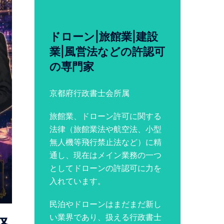
ドローン|旅館業|建設
業|風営法などの許認可
の専門家
京都府行政書士会所属
旅館業、ドローン許可に関する
法律（旅館業法や航空法、小型
無人機等飛行禁止法など）に精
通し、現在はメイン業務の一つ
としてドローンの許認可に力を
入れています。
民泊やドローンはまだまだ新し
い業界であり、扱える行政書士