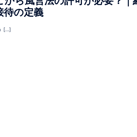
こから風営法の許可が必要？｜
接待の定義
[…]