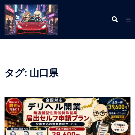
コ
ン
検
テ
ト
索
ン
グ
ツ
ル
へ
メ
ス
ニ
キ
ュ
ッ
ー
タグ:
山口県
プ