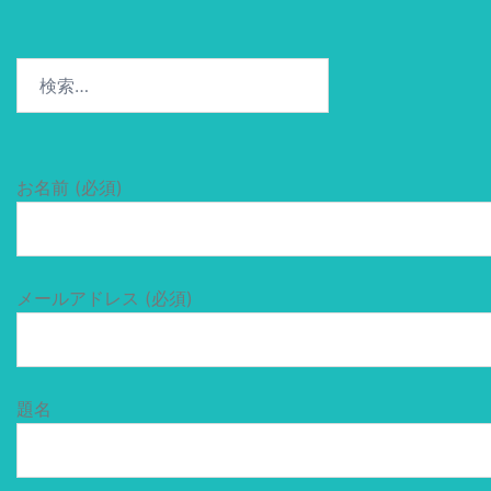
検
索:
お名前 (必須)
メールアドレス (必須)
題名