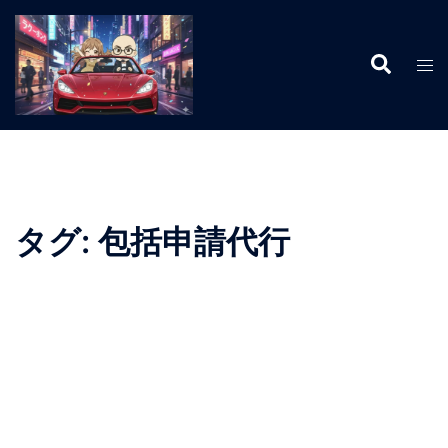
コ
ン
検
テ
ト
索
ン
グ
ツ
ル
へ
メ
ス
ニ
キ
ュ
ッ
ー
タグ:
包括申請代行
プ