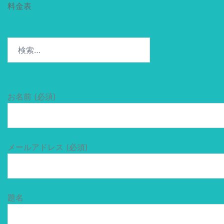
料金表
検
索:
お名前 (必須)
メールアドレス (必須)
題名