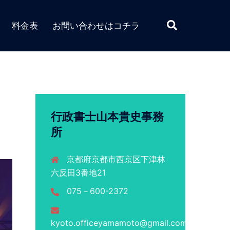
検
料金表
お問い合わせはコチラ
索
行政書士山本貴史事務
所
京都府京都市西京区下津林
六反田3番地21
075－600-2372
kyoto.officeyamamoto@gmail.com