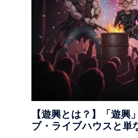
【遊興とは？】「遊興
ブ・ライブハウスと単