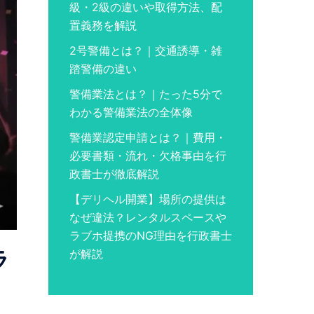
級・2級の違いや取得方法、配
置義務を解説
2号警備とは？｜交通誘導・雑
踏警備の違い
警備業法とは？｜たった5分で
わかる警備業法の全体像
警備業認定申請とは？｜費用・
必要書類・流れ・欠格事由を行
政書士が徹底解説
【デリヘル開業】場所の提供は
なぜ違法？レンタルスペースや
ラブホ提携のNG理由を行政書士
ラ
が解説