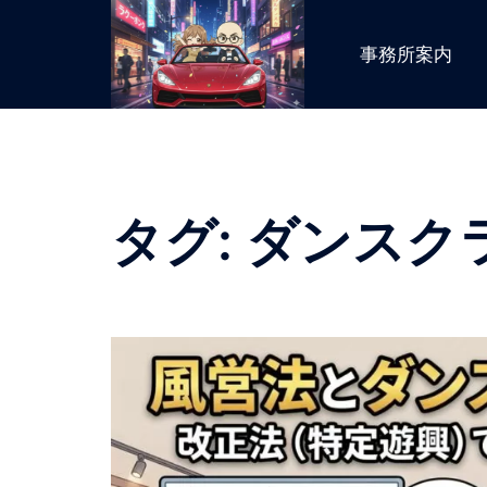
コ
ン
事務所案内
テ
ン
ツ
へ
ス
キ
タグ:
ダンスク
ッ
プ