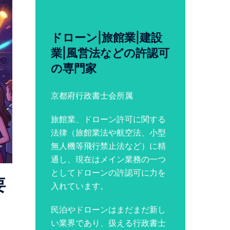
ドローン|旅館業|建設
業|風営法などの許認可
の専門家
京都府行政書士会所属
旅館業、ドローン許可に関する
法律（旅館業法や航空法、小型
無人機等飛行禁止法など）に精
通し、現在はメイン業務の一つ
としてドローンの許認可に力を
要
入れています。
民泊やドローンはまだまだ新し
い業界であり、扱える行政書士