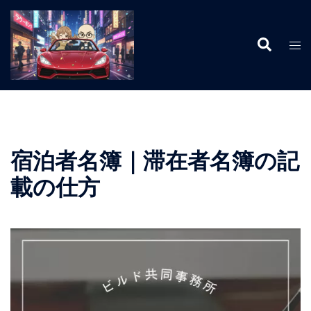
コ
ン
検
テ
ト
索
ン
グ
ツ
ル
へ
メ
ス
ニ
キ
ュ
ッ
ー
宿泊者名簿｜滞在者名簿の記
プ
載の仕方