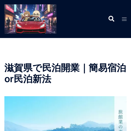
コ
ン
検
テ
ト
索
ン
グ
ツ
ル
へ
メ
ス
ニ
キ
ュ
ッ
ー
滋賀県で民泊開業｜簡易宿泊
プ
or民泊新法