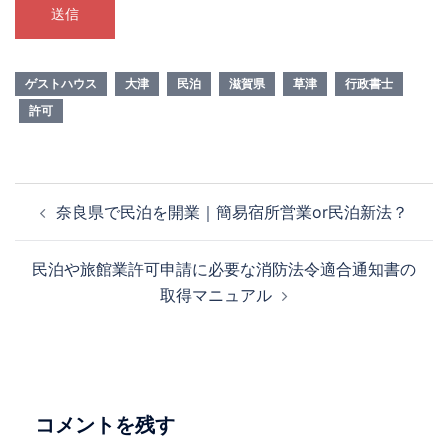
ゲストハウス
大津
民泊
滋賀県
草津
行政書士
許可
投
奈良県で民泊を開業｜簡易宿所営業or民泊新法？
稿
ナ
民泊や旅館業許可申請に必要な消防法令適合通知書の
ビ
取得マニュアル
ゲ
ー
シ
ョ
ン
コメントを残す