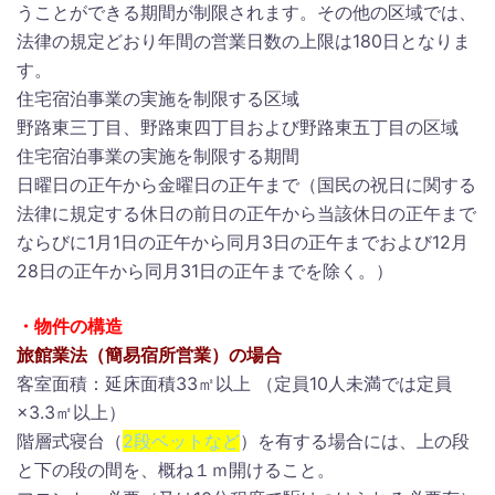
うことができる期間が制限されます。その他の区域では、
法律の規定どおり年間の営業日数の上限は180日となりま
す。
住宅宿泊事業の実施を制限する区域
野路東三丁目、野路東四丁目および野路東五丁目の区域
住宅宿泊事業の実施を制限する期間
日曜日の正午から金曜日の正午まで（国民の祝日に関する
法律に規定する休日の前日の正午から当該休日の正午まで
ならびに1月1日の正午から同月3日の正午までおよび12月
28日の正午から同月31日の正午までを除く。）
・物件の構造
旅館業法（簡易宿所営業）の場合
客室面積：延床面積33㎡以上 （定員10人未満では定員
×3.3㎡以上）
階層式寝台（
2段ベットなど
）を有する場合には、上の段
と下の段の間を、概ね１ｍ開けること。