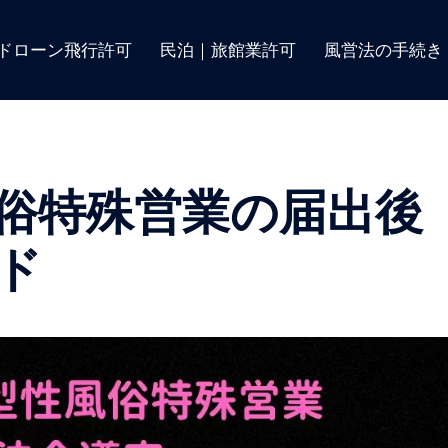
ドローン飛行許可
民泊｜旅館業許可
風営法の手続き
俗特殊営業の届出後
ド