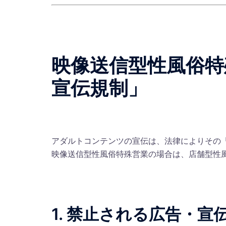
映像送信型性風俗特
宣伝規制」
アダルトコンテンツの宣伝は、法律によりその
映像送信型性風俗特殊営業の場合は、店舗型性
1. 禁止される広告・