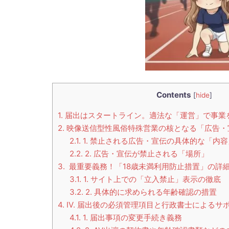
Contents
[
hide
]
1.
届出はスタートライン。適法な「運営」で事業
2.
映像送信型性風俗特殊営業の核となる「広告・
2.1.
1. 禁止される広告・宣伝の具体的な「内容
2.2.
2. 広告・宣伝が禁止される「場所」
3.
最重要義務！「18歳未満利用防止措置」の詳
3.1.
1. サイト上での「立入禁止」表示の徹底
3.2.
2. 具体的に求められる年齢確認の措置
4.
IV. 届出後の必須管理項目と行政書士によるサ
4.1.
1. 届出事項の変更手続き義務