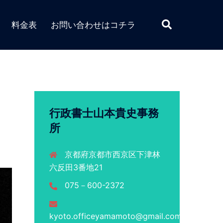
検
料金表
お問い合わせはコチラ
索
行政書士山本貴史事務
所
京都府京都市西京区下津林
六反田3番地21
075－600-2372
kyoto.officeyamamoto@gmail.com