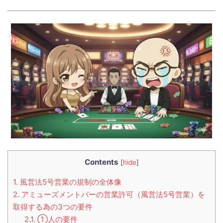
Contents
[
hide
]
1.
風営法5号営業の規制の全体像
2.
アミューズメントバーの営業許可（風営法5号営業）を
取得する為の3つの要件
2.1.
①人の要件