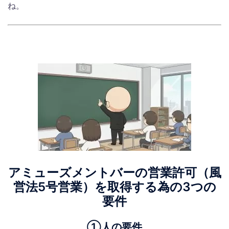
ね。
アミューズメントバーの営業許可（風
営法5号営業）を取得する為の3つの
要件
①
人の要件