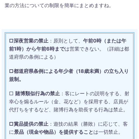
業の方法についての制限を簡単にまとめますね。
□深夜営業の禁止
：原則として、
午前0時（または午
前1時）から午前6時まで
は営業できない。（詳細は都
道府県の条例による）
□都道府県条例による年少者（18歳未満）の立ち入り
規制。
□
賭博類似行為の禁止
：客にレートの説明をする、射
幸心を煽るルール（金、花など）を採用する、店員が
代打ちをするなど、賭博行為を助長する行為は禁止。
□賞品提供の禁止
：遊技の結果（勝敗）に応じて、客
に
景品（現金や物品）を提供すること
は一切禁止。