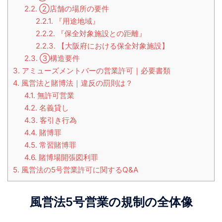
2.2.
②店舗の場所の要件
2.2.1.
『用途地域』
2.2.2.
『保全対象施設との距離』
2.2.3.
【大阪府における保全対象施設】
2.3.
③構造要件
3.
アミューズメントバーの営業許可｜必要書類
4.
風営法と賭博法｜違反の罰則は？
4.1.
無許可営業
4.2.
名義貸し
4.3.
客引き行為
4.4.
賭博罪
4.5.
常習賭博罪
4.6.
賭博場開張図利罪
5.
風営法の5号営業許可に関するQ&A
風営法5号営業の規制の全体像