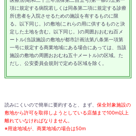
医療法
(昭和二十三年法律第二百五号)
第一条の五第一
項に規定する病院若しくは同条第二項に規定する診療
所
(患者を入院させるための施設を有するものに限
る。以下同じ。)
の敷地
(これらの用に供するものと決
定した土地を含む。以下同じ。)
の周囲おおむね百メ
ートル
(当該施設の敷地が都市計画法第八条第一項第
一号に規定する商業地域にある場合にあっては、当該
施設の敷地の周囲おおむね五十メートル)
の区域。
た
だし、公安委員会規則で定める区域を除く。
読みにくいので簡単に要約すると、まず、
保全対象施設の
敷地から許可を取得しようとしている店舗まで100m以上
離れていなければなりません。
※用途地域が、商業地域の場合は50m