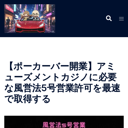
コ
ン
検
テ
ト
索
ン
グ
ツ
ル
へ
メ
ス
ニ
キ
ュ
ッ
ー
【ポーカーバー開業】アミ
プ
ューズメントカジノに必要
な風営法5号営業許可を最速
で取得する