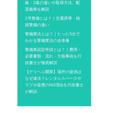
級・2級の違いや取得方法、配
置義務を解説
2号警備とは？｜交通誘導・雑
踏警備の違い
警備業法とは？｜たった5分で
わかる警備業法の全体像
警備業認定申請とは？｜費用・
必要書類・流れ・欠格事由を行
政書士が徹底解説
【デリヘル開業】場所の提供は
なぜ違法？レンタルスペースや
ラブホ提携のNG理由を行政書士
が解説