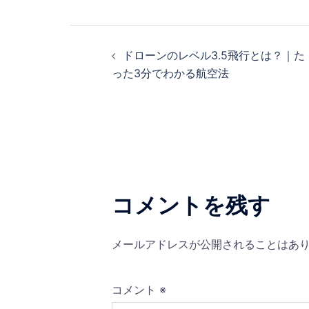
投
ドローンのレベル3.5飛行とは？｜た
稿
った3分でわかる航空法
ナ
ビ
ゲ
ー
コメントを残す
シ
メールアドレスが公開されることはあ
ョ
ン
コメント
※