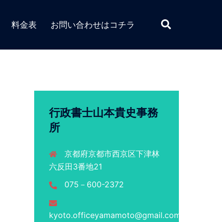
検
料金表
お問い合わせはコチラ
索
行政書士山本貴史事務
所
京都府京都市西京区下津林
六反田3番地21
075－600-2372
kyoto.officeyamamoto@gmail.com