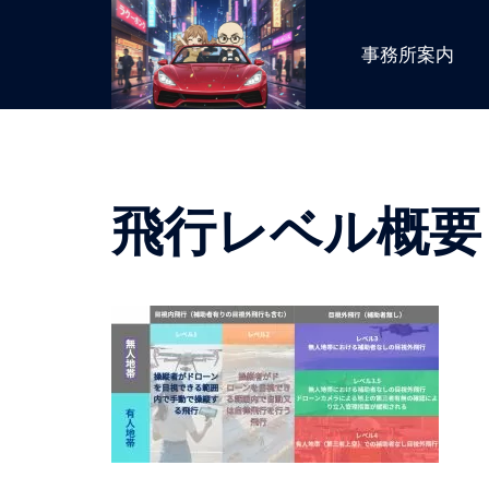
コ
ン
事務所案内
テ
ン
ツ
へ
ス
飛行レベル概要
キ
ッ
プ