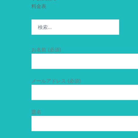
料金表
検
索:
お名前 (必須)
メールアドレス (必須)
題名