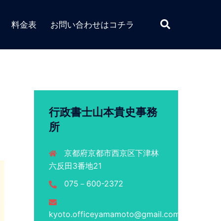
検
料金表
お問い合わせはコチラ
索
行政書士山本貴史事務
所
京都府京都市西京区下津林
六反田3番地21
075－600-2372
kyoto.officeyamamoto@gmail.com