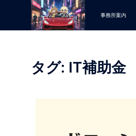
コ
ン
事務所案内
テ
ン
ツ
へ
ス
キ
タグ:
IT補助金
ッ
プ