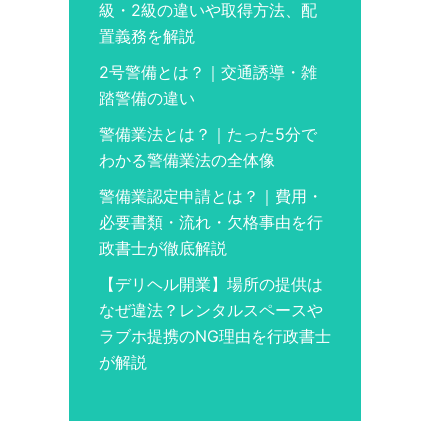
級・2級の違いや取得方法、配
置義務を解説
2号警備とは？｜交通誘導・雑
踏警備の違い
警備業法とは？｜たった5分で
わかる警備業法の全体像
警備業認定申請とは？｜費用・
必要書類・流れ・欠格事由を行
政書士が徹底解説
【デリヘル開業】場所の提供は
なぜ違法？レンタルスペースや
ラブホ提携のNG理由を行政書士
が解説