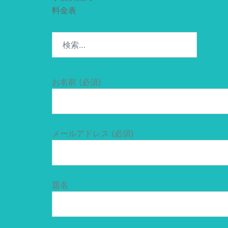
料金表
検
索:
お名前 (必須)
メールアドレス (必須)
題名