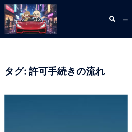
コ
ン
検
テ
ト
索
ン
グ
ツ
ル
へ
メ
ス
ニ
キ
ュ
ッ
ー
タグ:
許可手続きの流れ
プ