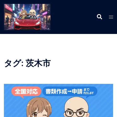
コ
ン
検
テ
ト
索
ン
グ
ツ
ル
へ
メ
ス
ニ
キ
ュ
ッ
ー
タグ:
茨木市
プ