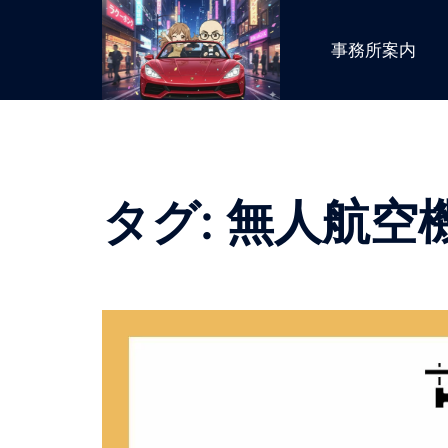
コ
ン
事務所案内
テ
ン
ツ
へ
ス
キ
タグ:
無人航空
ッ
プ