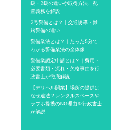
級・2級の違いや取得方法、配
置義務を解説
2号警備とは？｜交通誘導・雑
踏警備の違い
警備業法とは？｜たった5分で
わかる警備業法の全体像
警備業認定申請とは？｜費用・
必要書類・流れ・欠格事由を行
政書士が徹底解説
【デリヘル開業】場所の提供は
なぜ違法？レンタルスペースや
ラブホ提携のNG理由を行政書士
が解説