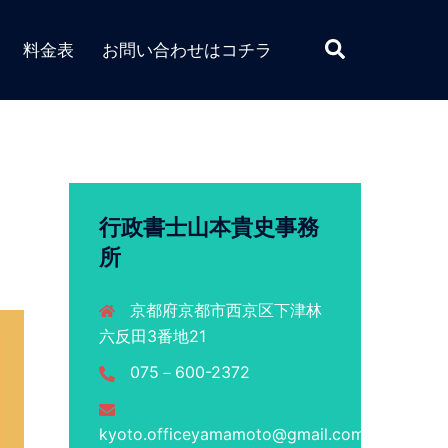
検
料金表
お問い合わせはコチラ
索
行政書士山本貴史事務
所
京都府京都市西京区下津林
六反田3番地21
075－600-2372
kyoto.officeyamamoto@gmail.com