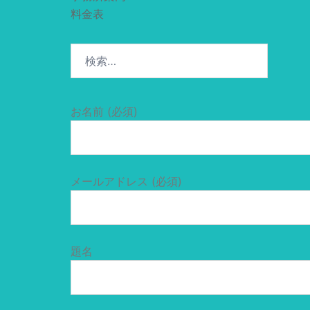
料金表
検
索:
お名前 (必須)
メールアドレス (必須)
題名