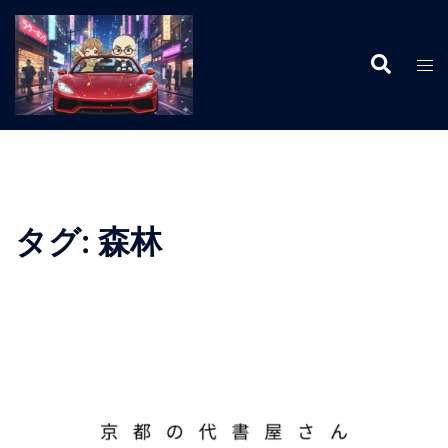
コ
ン
検
テ
ト
索
ン
グ
ツ
ル
へ
メ
ス
ニ
キ
ュ
ッ
ー
タグ:
森林
プ