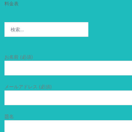
料金表
検
索:
お名前 (必須)
メールアドレス (必須)
題名