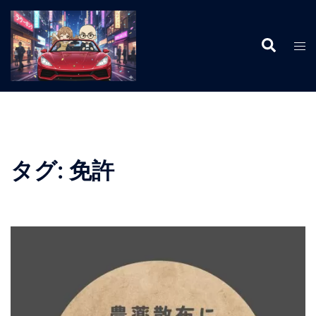
コ
ン
検
テ
ト
索
ン
グ
ツ
ル
へ
メ
ス
ニ
キ
ュ
ッ
ー
タグ:
免許
プ