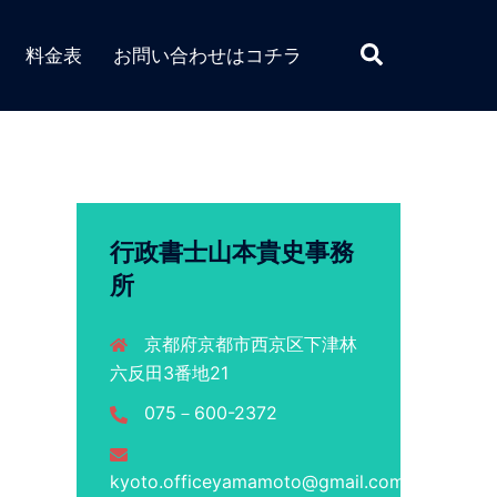
検
料金表
お問い合わせはコチラ
索
行政書士山本貴史事務
所
京都府京都市西京区下津林
六反田3番地21
075－600-2372
kyoto.officeyamamoto@gmail.com