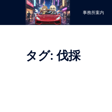
コ
ン
事務所案内
テ
ン
ツ
へ
ス
キ
タグ:
伐採
ッ
プ