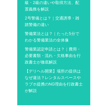
級・2級の違いや取得方法、配
置義務を解説
2号警備とは？｜交通誘導・雑
踏警備の違い
警備業法とは？｜たった5分で
わかる警備業法の全体像
警備業認定申請とは？｜費用・
必要書類・流れ・欠格事由を行
政書士が徹底解説
【デリヘル開業】場所の提供は
なぜ違法？レンタルスペースや
ラブホ提携のNG理由を行政書士
が解説