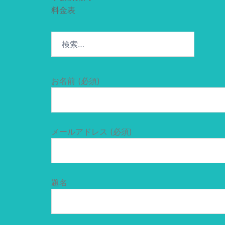
料金表
検
索:
お名前 (必須)
メールアドレス (必須)
題名