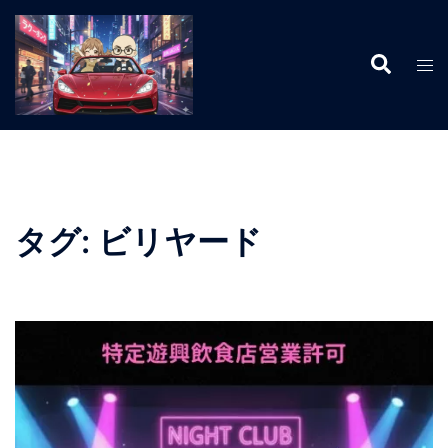
コ
ン
検
テ
ト
索
ン
グ
ツ
ル
へ
メ
ス
ニ
キ
ュ
ッ
ー
タグ:
ビリヤード
プ