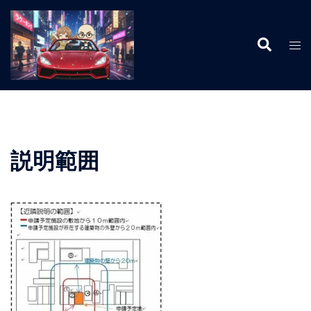
コ
ン
検
テ
ト
索
ン
グ
ツ
ル
へ
メ
ス
ニ
キ
ュ
ッ
ー
説明範囲
プ