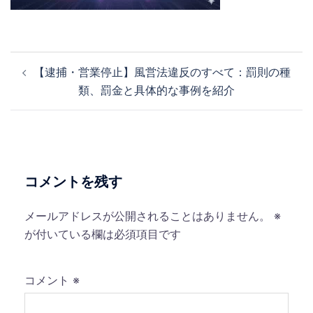
投
【逮捕・営業停止】風営法違反のすべて：罰則の種
稿
類、罰金と具体的な事例を紹介
ナ
ビ
ゲ
ー
シ
コメントを残す
ョ
ン
メールアドレスが公開されることはありません。
※
が付いている欄は必須項目です
コメント
※