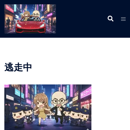
コ
ン
検
テ
ト
索
ン
グ
ツ
ル
へ
メ
ス
ニ
キ
ュ
ッ
ー
逃走中
プ