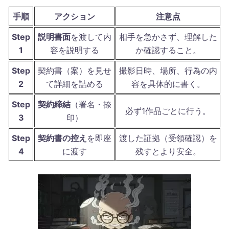
手順
アクション
注意点
Step
説明書面
を渡して内
相手を急かさず、理解した
1
容を説明する
か確認すること。
Step
契約書（案）を見せ
撮影日時、場所、行為の内
2
て詳細を詰める
容を具体的に書く。
Step
契約締結
（署名・捺
必ず1作品ごとに行う。
3
印）
Step
契約書の控え
を即座
渡した証拠（受領確認）を
4
に渡す
残すとより安全。