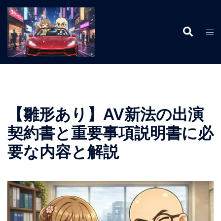
コ
ン
検
テ
ト
索
ン
グ
ツ
ル
へ
メ
ス
ニ
キ
ュ
ッ
ー
【雛形あり】AV新法の出演
プ
契約書と重要事項説明書に必
要な内容と解説