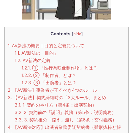
Contents
[
hide
]
1.
AV新法の概要｜目的と定義について
1.1.
AV新法の「目的」
1.2.
AV新法の定義
1.2.1.
① 「性行為映像制作物」とは？
1.2.2.
② 「制作者」とは？
1.2.3.
③ 「出演者」とは？
2.
【AV新法】事業者が守るべき4つのルール
3.
【AV新法】契約締結時の「3大ルール」まとめ
3.1.
1. 契約のやり方（第4条：出演契約）
3.2.
2. 契約前の「説明」義務（第5条：説明義務）
3.3.
3. 契約後の「控え」渡し（第6条：交付義務）
4.
【AV新法対応】出演者業務委託契約書（雛形抜粋と解