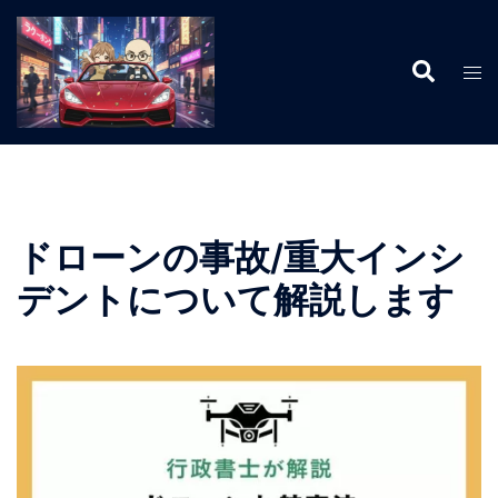
コ
ン
検
テ
ト
索
ン
グ
ツ
ル
へ
メ
ス
ニ
キ
ュ
ッ
ー
ドローンの事故/重大インシ
プ
デントについて解説します