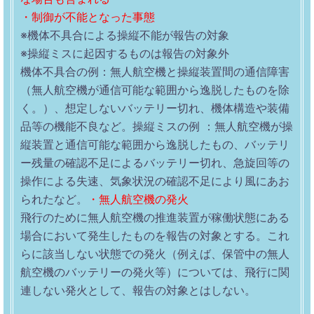
・制御が不能となった事態
※機体不具合による操縦不能が報告の対象
※操縦ミスに起因するものは報告の対象外
機体不具合の例：無人航空機と操縦装置間の通信障害
（無人航空機が通信可能な範囲から逸脱したものを除
く。）、想定しないバッテリー切れ、機体構造や装備
品等の機能不良など。操縦ミスの例 ：無人航空機が操
縦装置と通信可能な範囲から逸脱したもの、バッテリ
ー残量の確認不足によるバッテリー切れ、急旋回等の
操作による失速、気象状況の確認不足により風にあお
られたなど。
・無人航空機の発火
飛行のために無人航空機の推進装置が稼働状態にある
場合において発生したものを報告の対象とする。これ
らに該当しない状態での発火（例えば、保管中の無人
航空機のバッテリーの発火等）については、飛行に関
連しない発火として、報告の対象とはしない。