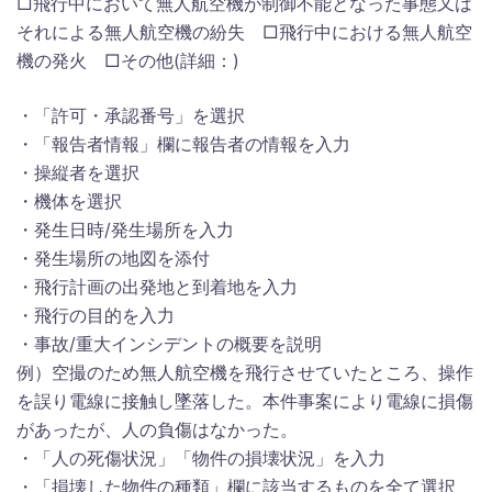
□飛行中において無人航空機が制御不能となった事態又は
それによる無人航空機の紛失 □飛行中における無人航空
機の発火 □その他(詳細：)
・「許可・承認番号」を選択
・「報告者情報」欄に報告者の情報を入力
・操縦者を選択
・機体を選択
・発生日時/発生場所を入力
・発生場所の地図を添付
・飛行計画の出発地と到着地を入力
・飛行の目的を入力
・事故/重大インシデントの概要を説明
例）空撮のため無人航空機を飛行させていたところ、操作
を誤り電線に接触し墜落した。本件事案により電線に損傷
があったが、人の負傷はなかった。
・「人の死傷状況」「物件の損壊状況」を入力
・「損壊した物件の種類」欄に該当するものを全て選択