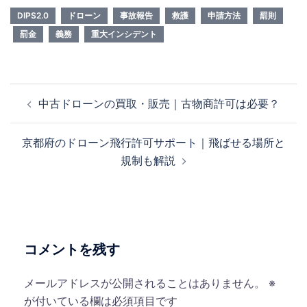
DIPS2.0
ドローン
事故報告
救護
申請方法
罰則
罰金
義務
重大インシデント
投
中古ドローンの買取・販売｜古物商許可は必要？
稿
ナ
京都府のドローン飛行許可サポート｜飛ばせる場所と
ビ
規制も解説
ゲ
ー
シ
ョ
ン
コメントを残す
メールアドレスが公開されることはありません。
※
が付いている欄は必須項目です