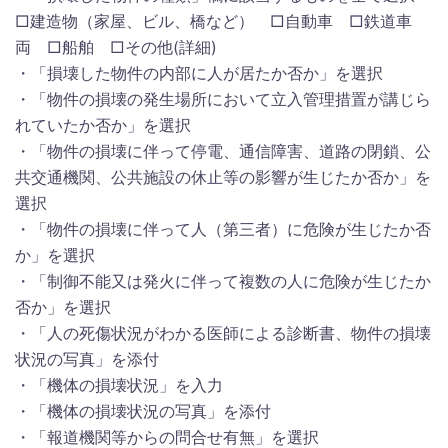
□建造物（家屋、ビル、橋など） □自動車 □鉄道車
両 □船舶 □その他(詳細)
・「損壊した物件の内部に人が居たか否か」を選択
・「物件の損壊の発生場所において立入管理措置が講じら
れていたか否か」を選択
・「物件の損壊に伴って停電、通信障害、道路の閉鎖、公
共交通機関、公共施設の休止等の影響が生じたか否か」を
選択
・「物件の損壊に伴って人（第三者）に危険が生じたか否
か」を選択
・「制御不能又は発火に伴って複数の人に危険が生じたか
否か」を選択
・「人の死傷状況がわかる医師による診断書、物件の損壊
状況の写真」を添付
・「機体の損壊状況」を入力
・「機体の損壊状況の写真」を添付
・「報道機関等からの問合せ有無」を選択