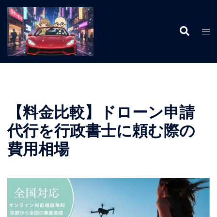
コ
ン
検
テ
ト
索
ン
グ
ツ
ル
へ
メ
ス
ニ
キ
ュ
ッ
ー
【料金比較】ドローン申請
プ
代行を行政書士に頼む際の
費用相場