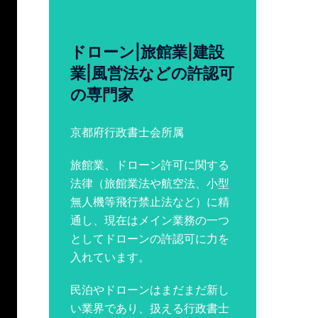
ドローン|旅館業|建設
業|風営法などの許認可
の専門家
京都府行政書士会所属
旅館業、ドローン許可に関する
法律（旅館業法や航空法、小型
無人機等飛行禁止法など）に精
通し、現在はメイン業務の一つ
としてドローンの許認可に力を
入れています。
民泊やドローンはまだまだ新し
い業界であり、扱える行政書士