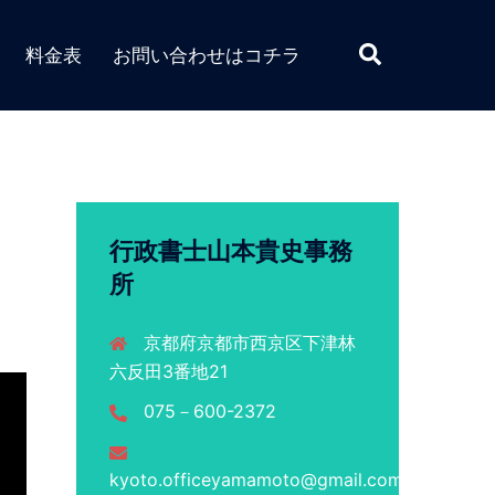
検
料金表
お問い合わせはコチラ
索
行政書士山本貴史事務
所
京都府京都市西京区下津林
六反田3番地21
075－600-2372
kyoto.officeyamamoto@gmail.com