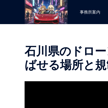
コ
ン
事務所案内
テ
ン
ツ
へ
ス
石川県のドロー
キ
ッ
プ
ばせる場所と規