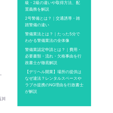
級・2級の違いや取得方法、配
置義務を解説
2号警備とは？｜交通誘導・雑
踏警備の違い
警備業法とは？｜たった5分で
わかる警備業法の全体像
警備業認定申請とは？｜費用・
必要書類・流れ・欠格事由を行
政書士が徹底解説
【デリヘル開業】場所の提供は
い。
なぜ違法？レンタルスペースや
ラブホ提携のNG理由を行政書士
が解説
石川