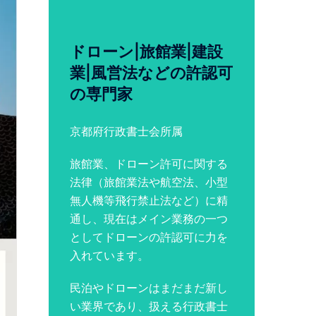
ドローン|旅館業|建設
業|風営法などの許認可
の専門家
京都府行政書士会所属
旅館業、ドローン許可に関する
法律（旅館業法や航空法、小型
無人機等飛行禁止法など）に精
通し、現在はメイン業務の一つ
としてドローンの許認可に力を
入れています。
民泊やドローンはまだまだ新し
い業界であり、扱える行政書士