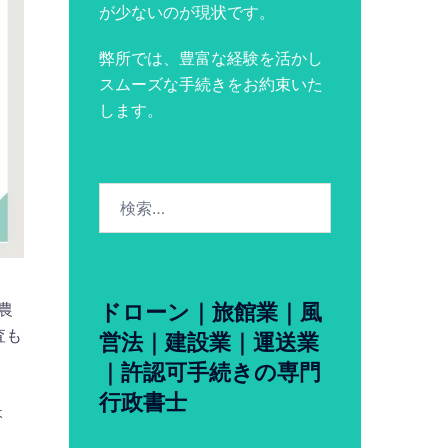
が少ないのが現状です。
弊所では、豊富な経験を活かし
スムーズな手続きをお約束いた
します。
検
索:
ドローン｜旅館業｜風
農
査も
営法｜建設業｜運送業
｜許認可手続きの専門
行政書士
ょ