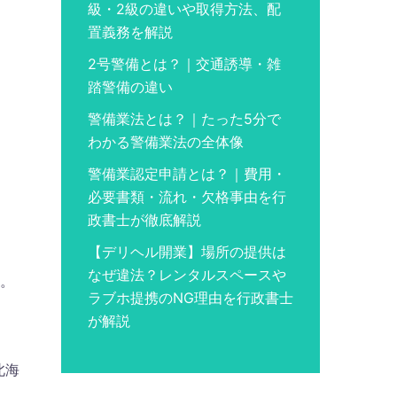
級・2級の違いや取得方法、配
置義務を解説
2号警備とは？｜交通誘導・雑
踏警備の違い
警備業法とは？｜たった5分で
わかる警備業法の全体像
警備業認定申請とは？｜費用・
必要書類・流れ・欠格事由を行
政書士が徹底解説
【デリヘル開業】場所の提供は
なぜ違法？レンタルスペースや
い。
ラブホ提携のNG理由を行政書士
が解説
北海