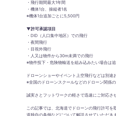
・飛行期間最大1年間
・機体1台、操縦者1名
※機体1台追加ごとに5,500円
▼許可承認項目
・DID（人口集中地区）での飛行
・夜間飛行
・目視外飛行
・人又は物件から30m未満での飛行
※物件投下・危険物輸送を組み込みたい場合は追加料
ドローンショーやイベント上空飛行などは別途
※全国のドローンスクールなどのドローン関係
誠実さとフットワークの軽さで迅速にご対応さ
この記事では、北海道でドローンの飛行許可を
道独自の条例などについて解説させていただき