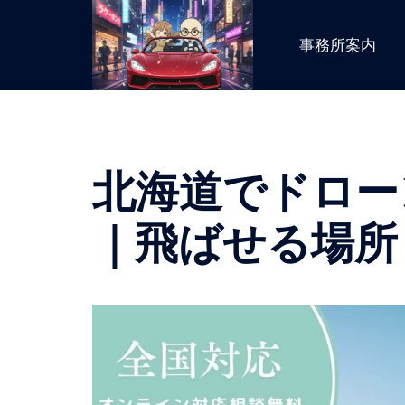
コ
ン
事務所案内
テ
ン
ツ
へ
ス
北海道でドロー
キ
ッ
プ
｜飛ばせる場所