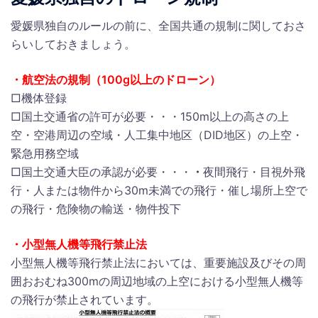
愛媛県独自のルールの前に、全国共通の規制に関しておさ
らいしておきましょう。
・航空法の規制（100g以上のドローン）
□機体登録
□国土交通省の許可が必要・・・150m以上の高さの上
空・空港周辺の空域・人工集中地区（DID地区）の上空・
緊急用務空域
□国土交通大臣の承認が必要・・・
・
夜間飛行・目視外飛
行・人または物件から30m未満での飛行・催し場所上空で
の飛行・危険物の輸送・物件投下
・小型無人機等飛行禁止法
小型無人機等飛行禁止法においては、
重要施設及びその周
囲おおむね300mの周辺地域の上空における小型無人機等
の飛行が禁止
されています。