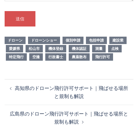
ドローン
ドローンショー
個別申請
包括申請
建設業
愛媛県
松山市
機体登録
機体認証
測量
点検
特定飛行
空撮
行政書士
農薬散布
飛行許可
投
高知県のドローン飛行許可サポート｜飛ばせる場所
稿
と規制も解説
ナ
ビ
広島県のドローン飛行許可サポート｜飛ばせる場所と
ゲ
規制も解説
ー
シ