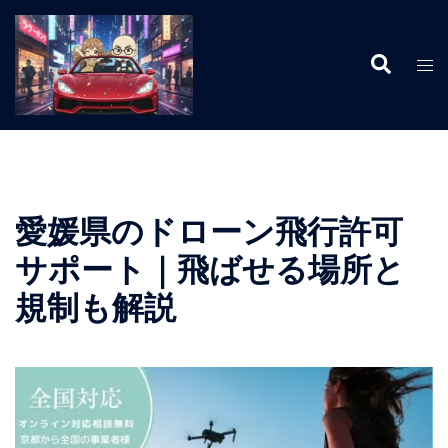
コ
ン
検
テ
ト
索
ン
グ
ツ
ル
へ
メ
ス
ニ
キ
ュ
ッ
ー
愛媛県のドローン飛行許可
プ
サポート｜飛ばせる場所と
規制も解説