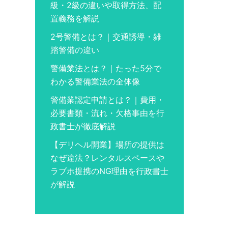
級・2級の違いや取得方法、配
置義務を解説
2号警備とは？｜交通誘導・雑
踏警備の違い
警備業法とは？｜たった5分で
わかる警備業法の全体像
警備業認定申請とは？｜費用・
必要書類・流れ・欠格事由を行
政書士が徹底解説
【デリヘル開業】場所の提供は
なぜ違法？レンタルスペースや
ラブホ提携のNG理由を行政書士
が解説