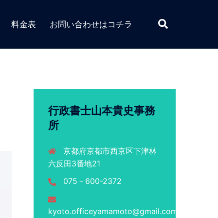
検
料金表
お問い合わせはコチラ
索
行政書士山本貴史事務
所
京都府京都市西京区下津林
六反田3番地21
075－600-2372
kyoto.officeyamamoto@gmail.com