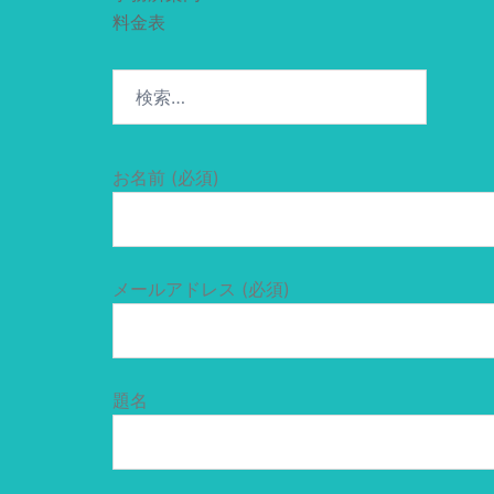
料金表
検
索:
お名前 (必須)
メールアドレス (必須)
題名