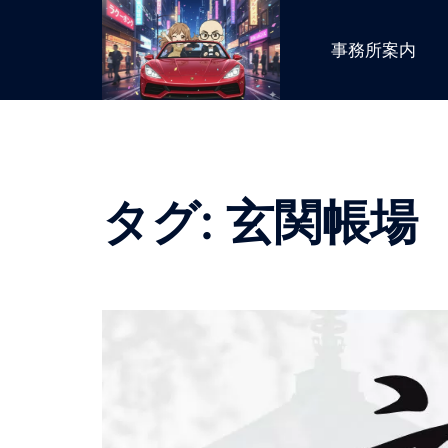
コ
ン
事務所案内
テ
ン
ツ
へ
ス
キ
タグ:
玄関帳場
ッ
プ