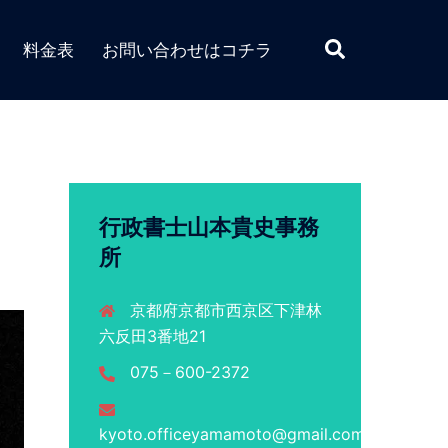
検
料金表
お問い合わせはコチラ
索
行政書士山本貴史事務
所
京都府京都市西京区下津林
六反田3番地21
075－600-2372
kyoto.officeyamamoto@gmail.com