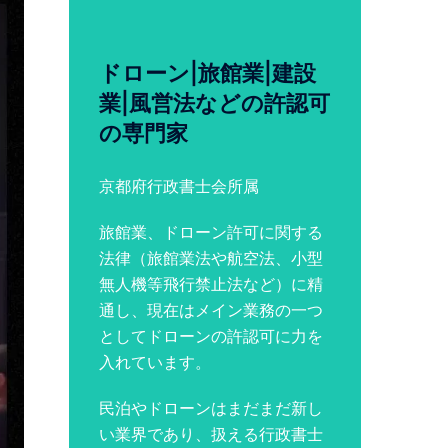
ドローン|旅館業|建設
業|風営法などの許認可
の専門家
京都府行政書士会所属
旅館業、ドローン許可に関する
法律（旅館業法や航空法、小型
無人機等飛行禁止法など）に精
通し、現在はメイン業務の一つ
としてドローンの許認可に力を
入れています。
民泊やドローンはまだまだ新し
い業界であり、扱える行政書士