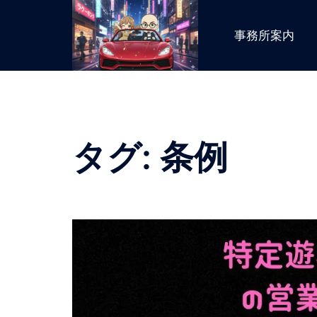
コ
ン
事務所案内
テ
ン
ツ
へ
ス
キ
タグ:
条例
ッ
プ