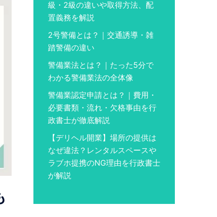
級・2級の違いや取得方法、配
置義務を解説
2号警備とは？｜交通誘導・雑
踏警備の違い
警備業法とは？｜たった5分で
わかる警備業法の全体像
警備業認定申請とは？｜費用・
必要書類・流れ・欠格事由を行
政書士が徹底解説
【デリヘル開業】場所の提供は
なぜ違法？レンタルスペースや
ラブホ提携のNG理由を行政書士
が解説
も