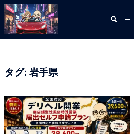
コ
ン
検
テ
ト
索
ン
グ
ツ
ル
へ
メ
ス
ニ
キ
ュ
ッ
ー
タグ:
岩手県
プ