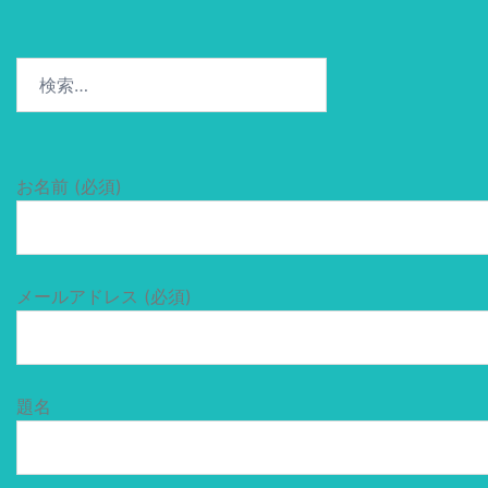
検
索:
お名前 (必須)
メールアドレス (必須)
題名