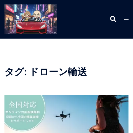
コ
ン
検
テ
ト
索
ン
グ
ツ
ル
へ
メ
ス
ニ
キ
ュ
ッ
ー
タグ:
ドローン輸送
プ