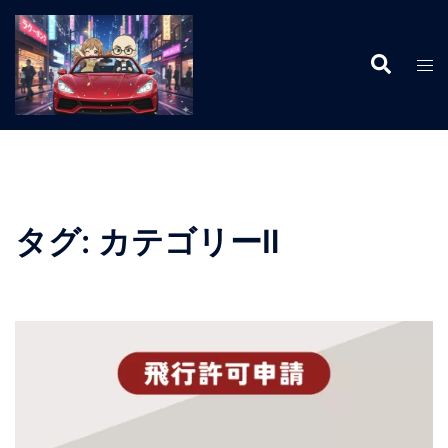
コ
ン
検
テ
ト
索
ン
グ
ツ
ル
へ
メ
ス
ニ
キ
ュ
ッ
ー
タグ:
カテゴリーⅡ
プ