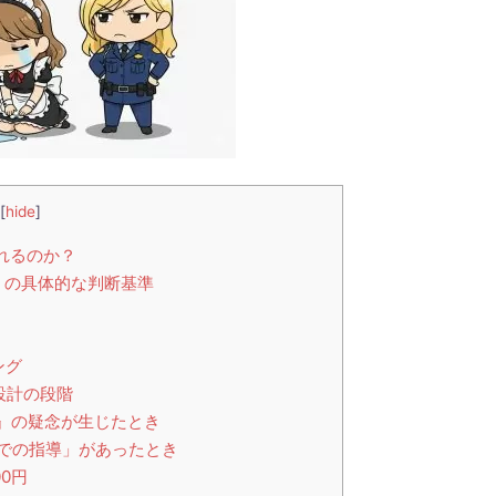
[
hide
]
れるのか？
』の具体的な判断基準
ング
設計の段階
』の疑念が生じたとき
での指導」があったとき
0円