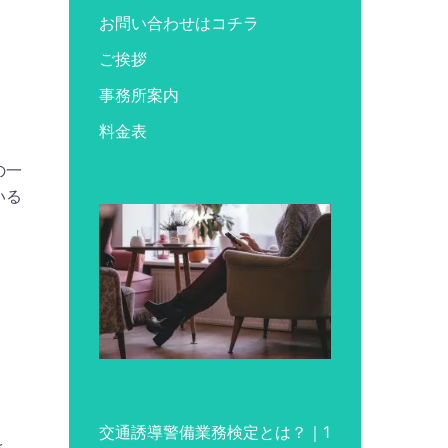
お問い合わせはコチラ
ご挨拶
事務所案内
。
料金表
の一
いる
交通誘導警備業務検定とは？｜1