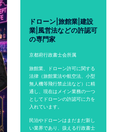
ドローン|旅館業|建設
業|風営法などの許認可
の専門家
京都府行政書士会所属
旅館業、ドローン許可に関する
法律（旅館業法や航空法、小型
無人機等飛行禁止法など）に精
通し、現在はメイン業務の一つ
としてドローンの許認可に力を
入れています。
民泊やドローンはまだまだ新し
い業界であり、扱える行政書士