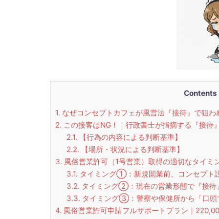
Contents
1.
なぜコンセプトカフェが風営法『接待』で狙わ
2.
この接客はNG！｜行政書士が指摘する『接待
2.1.
【行為の内容による判断基準】
2.2.
【場所・状況による判断基準】
3.
風俗営業許可（1号営業）取得の適切なタイミ
3.1.
タイミング①：新規開業前、コンセプト
3.2.
タイミング②：現在の営業形態で『接待
3.3.
タイミング③：警察や保健所から「口頭
4.
風俗営業許可申請フルサポートプラン｜220,00