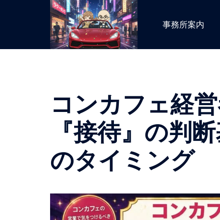
コ
ン
事務所案内
テ
ン
ツ
へ
ス
コンカフェ経営
キ
ッ
プ
『接待』の判断
のタイミング