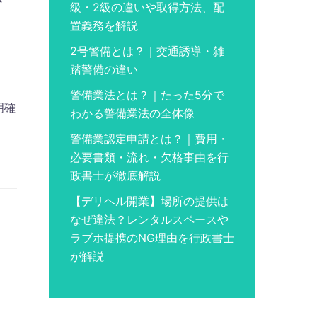
さ
級・2級の違いや取得方法、配
置義務を解説
2号警備とは？｜交通誘導・雑
踏警備の違い
警備業法とは？｜たった5分で
明確
わかる警備業法の全体像
。
警備業認定申請とは？｜費用・
必要書類・流れ・欠格事由を行
政書士が徹底解説
【デリヘル開業】場所の提供は
なぜ違法？レンタルスペースや
ラブホ提携のNG理由を行政書士
が解説