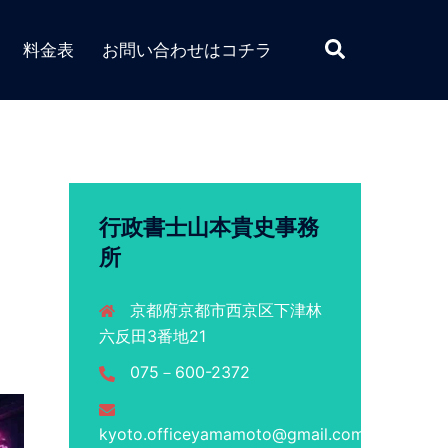
検
料金表
お問い合わせはコチラ
索
行政書士山本貴史事務
所
京都府京都市西京区下津林
六反田3番地21
075－600-2372
kyoto.officeyamamoto@gmail.com